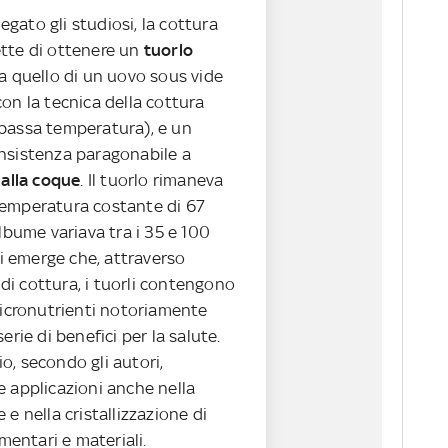
gato gli studiosi, la cottura
tte di ottenere un
tuorlo
e a quello di un uovo sous vide
on la tecnica della cottura
bassa temperatura), e un
onsistenza paragonabile a
alla coque
. Il tuorlo rimaneva
emperatura costante di 67
albume variava tra i 35 e 100
isi emerge che, attraverso
i cottura, i tuorli contengono
micronutrienti notoriamente
erie di benefici per la salute.
o, secondo gli autori,
e applicazioni anche nella
 e nella cristallizzazione di
imentari e materiali.