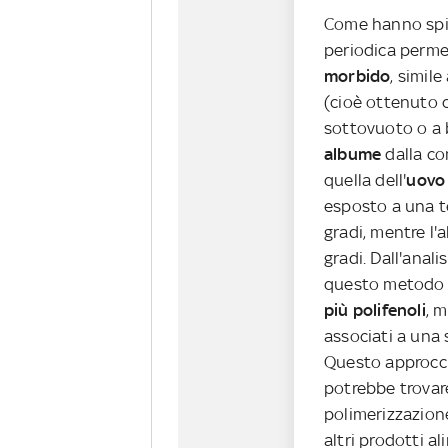
Come hanno spie
periodica perme
morbido
, simil
(cioè ottenuto c
sottovuoto o a 
albume
dalla c
quella dell'
uovo 
esposto a una t
gradi, mentre l'
gradi. Dall'anal
questo metodo d
più polifenoli
, 
associati a una s
Questo approcci
potrebbe trovar
polimerizzazione
altri prodotti al