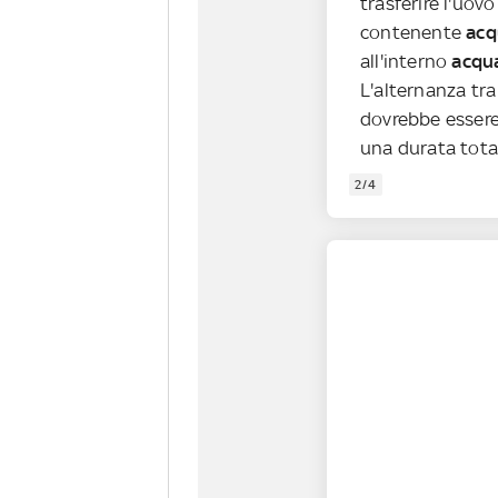
trasferire l'uov
contenente
acq
all'interno
acqu
L'alternanza tra 
dovrebbe essere
una durata tota
2/4