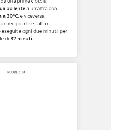
o da una prima ciotola
ua bollente
a un'altra con
a a 30°C
, e viceversa.
un recipiente e l'altro
 eseguita ogni due minuti, per
le di
32 minuti
PUBBLICITÀ