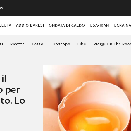
ky
CEUTA
ADDIO BARESI
ONDATA DI CALDO
USA-IRAN
UCRAIN
ti
Ricette
Lotto
Oroscopo
Libri
Viaggi On The Roa
il
o per
to. Lo