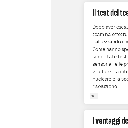
Il test del t
Dopo aver esegui
team ha effettua
battezzando il 
Come hanno speci
sono state test
sensoriali e le 
valutate tramit
nucleare e la sp
risoluzione
3/4
I vantaggi d