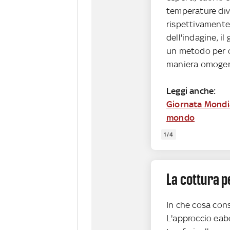
temperature dive
rispettivamente
dell'indagine, il
un metodo per o
maniera omoge
Leggi anche:
Giornata Mondial
mondo
1/4
La cottura p
In che cosa cons
L'approccio eabo