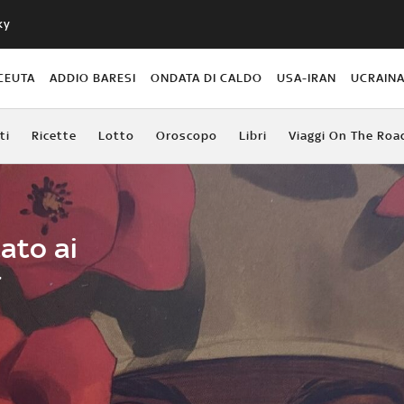
ky
CEUTA
ADDIO BARESI
ONDATA DI CALDO
USA-IRAN
UCRAIN
ti
Ricette
Lotto
Oroscopo
Libri
Viaggi On The Roa
tato ai
r