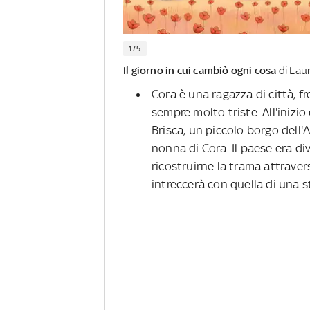
1/5
Il giorno in cui cambiò ogni cosa
di Lau
Cora è una ragazza di città, f
sempre molto triste. All'inizi
Brisca, un piccolo borgo dell
nonna di Cora. Il paese era div
ricostruirne la trama attravers
intreccerà con quella di una s