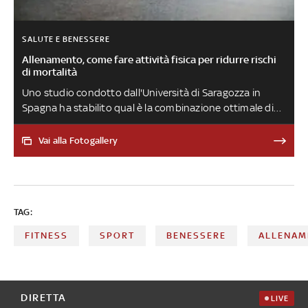
SALUTE E BENESSERE
Allenamento, come fare attività fisica per ridurre rischi
di mortalità
Uno studio condotto dall'Università di Saragozza in
Spagna ha stabilito qual è la combinazione ottimale di
attività fisica aerobica moderata, attività fisica aerobica
vigorosa e attività di rafforzamento muscolare da
Vai alla Fotogallery
svolgere per ridurre il rischio di mortalità per tutte le
cause
TAG:
FITNESS
SPORT
BENESSERE
ALLENAM
DIRETTA
LIVE