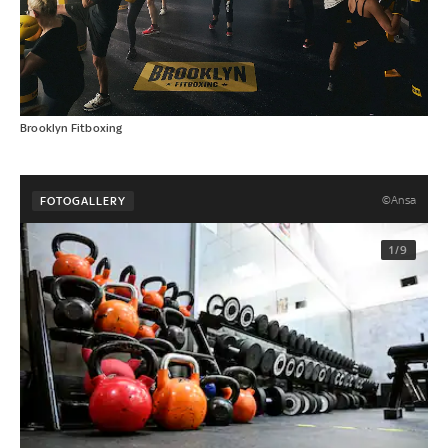
Brooklyn Fitboxing
©Ansa
FOTOGALLERY
1/9