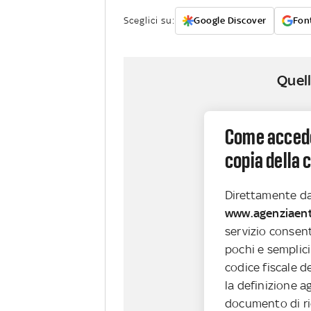
Sceglici su:
Google Discover
Font
Quell
Come acceder
copia della
Direttamente dal
www.agenziaentr
servizio consent
pochi e semplici
codice fiscale d
la definizione a
documento di ri