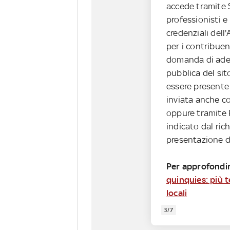
accede tramite S
professionisti e
credenziali dell'
per i contribue
domanda di ades
pubblica del sit
essere presente 
inviata anche c
oppure tramite 
indicato dal ric
presentazione 
Per approfondi
quinquies: più 
locali
3/7