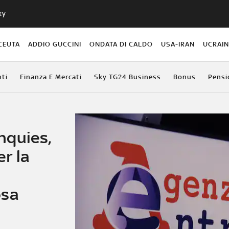
ky
CEUTA
ADDIO GUCCINI
ONDATA DI CALDO
USA-IRAN
UCRAI
ti
Finanza E Mercati
Sky TG24 Business
Bonus
Pensi
nquies,
er la
osa