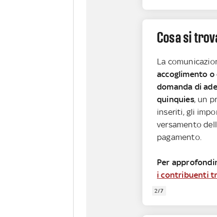
Cosa si tro
La comunicazion
accoglimento o 
domanda di ade
quinquies
, un p
inseriti, gli imp
versamento delle
pagamento.
Per approfondir
i contribuenti 
2/7