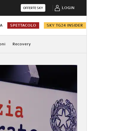
LOGIN
OFFERTE SKY
NA
SPETTACOLO
SKY TG24 INSIDER
oni
Recovery