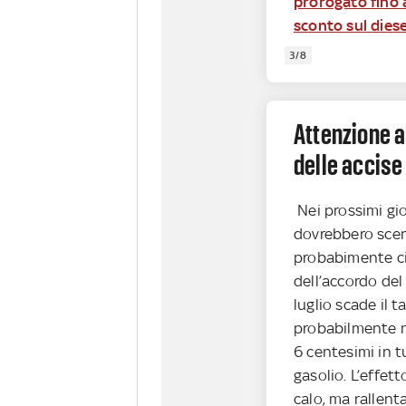
prorogato fino a
sconto sul diese
3/8
Attenzione a
delle accise
Nei prossimi gio
dovrebbero scen
probabimente ci
dell’accordo del
luglio scade il t
probabilmente no
6 centesimi in t
gasolio. L’effe
calo, ma rallent