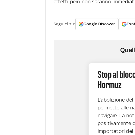
effetti però non saranno immediati
Seguici su:
Google Discover
Font
Quell
Stop al blocc
Hormuz
L’abolizione del
permette alle na
navigare. La not
positivamente da
importatori del 