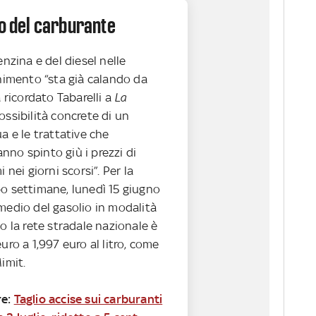
zo del carburante
enzina e del diesel nelle
rnimento “sta già calando da
a ricordato Tabarelli a
La
ssibilità concrete di un
ua e le trattative che
no spinto giù i prezzi di
i nei giorni scorsi”. Per la
po settimane, lunedì 15 giugno
medio del gasolio in modalità
go la rete stradale nazionale è
uro a 1,997 euro al litro, come
imit.
e:
Taglio accise sui carburanti