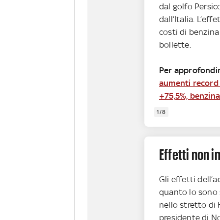
dal golfo Persic
dall’Italia. L’eff
costi di benzina
bollette.
Per approfondi
aumenti record 
+75,5%, benzin
1/8
Effetti non 
Gli effetti dell
quanto lo sono st
nello stretto di 
presidente di No