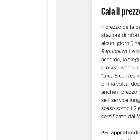
Cala il prez
Il prezzo della b
stazioni di rifo
alcuni giorni”, h
Repubblica.
Le po
accordo, la treg
proseguivano han
“circa 5 centesim
prima volta, do
anche il prezzo 
self service lun
sceso sotto i 2 e
certificato dal M
Per approfondir