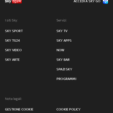
ACCEDI A SKY GO
I siti Sky:
Servizi:
SKY SPORT
SKY TV
SKY TG24
SKY APPS
SKY VIDEO
NOW
SKY ARTE
SKY BAR
SPAZI SKY
PROGRAMMI
Note legali:
GESTIONE COOKIE
COOKIE POLICY