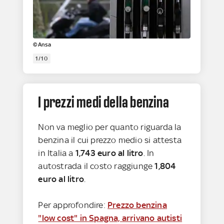
©Ansa
1/10
I prezzi medi della benzina
Non va meglio per quanto riguarda la
benzina il cui prezzo medio si attesta
in Italia a
1,743 euro al litro
. In
autostrada il costo raggiunge
1,804
euro al litro
.
Per approfondire:
Prezzo benzina
"low cost" in Spagna, arrivano autisti