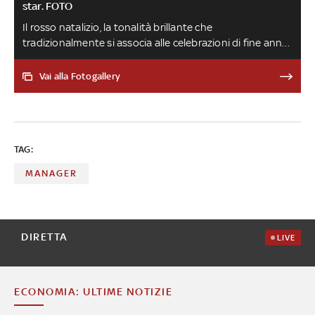
star. FOTO
Il rosso natalizio, la tonalità brillante che
tradizionalmente si associa alle celebrazioni di fine anno,
ha già invaso il guardaroba delle celebrità che già da
qualche settimana stanno facendo sfoggio di look in
Vai alla Fotogallery
linea con l'idea di Natale vintage ed elegante, di
tendenza non solo in campo moda. Via libera ai look
monocromatici, al total red e al total white (anche per
lui), agli abiti decorati con piume e fiocchi o tempestati
TAG:
di luce. La nostra selezione di stili da copiare subito A
cura di Vittoria Romagnuolo
MANAGER
DIRETTA
LIVE
ECONOMIA: ULTIME NOTIZIE