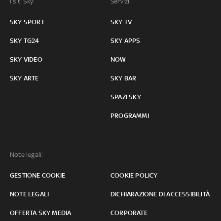
I siti Sky:
Servizi:
SKY SPORT
SKY TV
SKY TG24
SKY APPS
SKY VIDEO
NOW
SKY ARTE
SKY BAR
SPAZI SKY
PROGRAMMI
Note legali:
GESTIONE COOKIE
COOKIE POLICY
NOTE LEGALI
DICHIARAZIONE DI ACCESSIBILITÀ
OFFERTA SKY MEDIA
CORPORATE