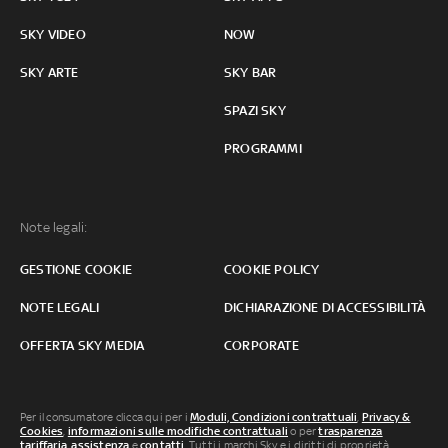
SKY VIDEO
NOW
SKY ARTE
SKY BAR
SPAZI SKY
PROGRAMMI
Note legali:
GESTIONE COOKIE
COOKIE POLICY
NOTE LEGALI
DICHIARAZIONE DI ACCESSIBILITÀ
OFFERTA SKY MEDIA
CORPORATE
Per il consumatore clicca qui per i
Moduli, Condizioni contrattuali
,
Privacy &
Cookies
,
informazioni sulle modifiche contrattuali
o per
trasparenza
tariffaria
,
assistenza
e
contatti
. Tutti i marchi Sky e i diritti di proprietà