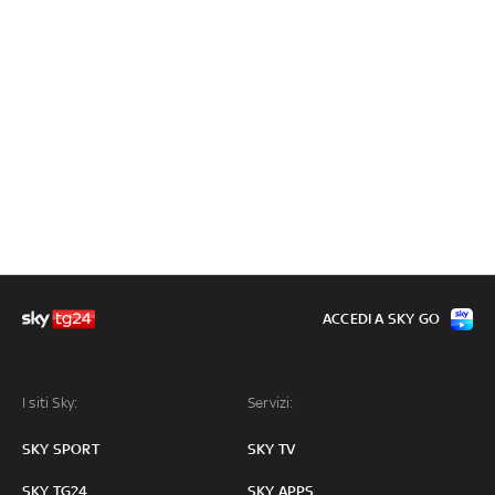
ACCEDI A SKY GO
I siti Sky:
Servizi:
SKY SPORT
SKY TV
SKY TG24
SKY APPS