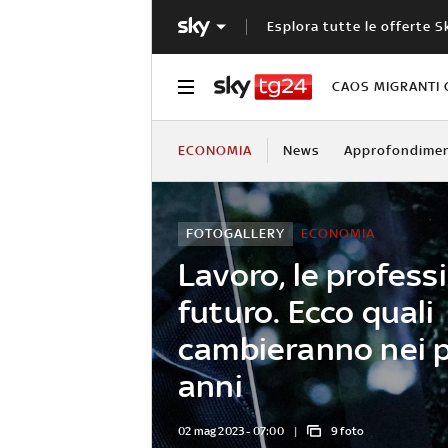
Esplora tutte le offerte S
CAOS MIGRANTI 
ECONOMIA
News
Approfondimen
FOTOGALLERY
ECONOMIA
Lavoro, le professi
futuro. Ecco quali
cambieranno nei p
anni
02 mag 2023 - 07:00
9 foto