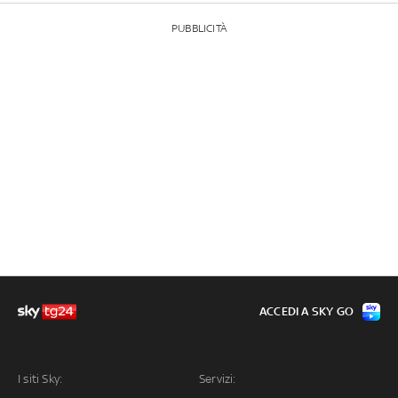
PUBBLICITÀ
ACCEDI A SKY GO
I siti Sky:
Servizi: