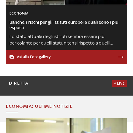
ECONOMIA
Banche, i rischi per gli istituti europei e quali sono i più
esposti
Lo stato attuale degli istituti sembra essere più
pericolante per quelli statunitensi rispetto a quelli
europei, ma la situazione non va sottovalutata
nemmeno nel Vecchio Continente, a causa della forte
Vai alla Fotogallery
interconnessione del sistema. I dati, però, evidenziano
come le banche europee non rischino il tracollo ma solo
alcuni acciacchi
DIRETTA
LIVE
ECONOMIA: ULTIME NOTIZIE