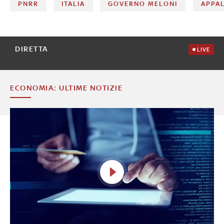
PNRR
ITALIA
GOVERNO MELONI
APPAL
DIRETTA
LIVE
ECONOMIA: ULTIME NOTIZIE