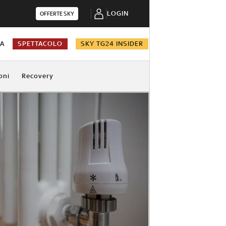
LOGIN
OFFERTE SKY
NA
SPETTACOLO
SKY TG24 INSIDER
oni
Recovery