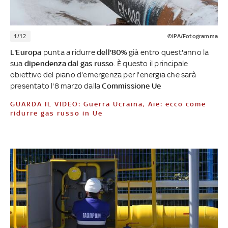
1/12
©IPA/Fotogramma
L'Europa
punta a ridurre
dell'80%
già entro quest'anno la
sua
dipendenza dal gas
russo
. È questo il principale
obiettivo del piano d'emergenza per l'energia che sarà
presentato l'8 marzo dalla
Commissione Ue
GUARDA IL VIDEO: Guerra Ucraina, Aie: ecco come
ridurre gas russo in Ue