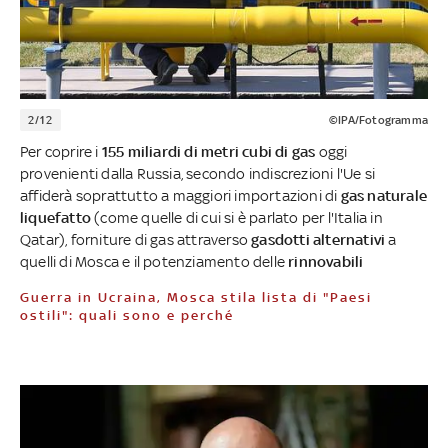
2/12
©IPA/Fotogramma
Per coprire i
155 miliardi di metri cubi di gas
oggi
provenienti dalla Russia, secondo indiscrezioni l'Ue si
affiderà soprattutto a maggiori importazioni di
gas naturale
liquefatto
(come quelle di cui si è parlato per l'Italia in
Qatar), forniture di gas attraverso
gasdotti
alternativi
a
quelli di Mosca e il potenziamento delle
rinnovabili
Guerra in Ucraina, Mosca stila lista di "Paesi
ostili": quali sono e perché