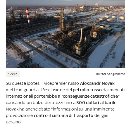
12/12
©IPA/Fotogramma
Su questa ipotesi il vicepremier russo
Aleksandr
Novak
mette in guardia. L'esclusione del
petrolio russo
dai mercati
internazionali porterebbe a "
conseguenze catastrofiche"
,
causando un balzo dei prezzi fino a
300 dollari al barile
.
Novak ha anche citato "informazioni su una imminente
provocazione
contro il sistema di trasporto
del gas
ucraino"