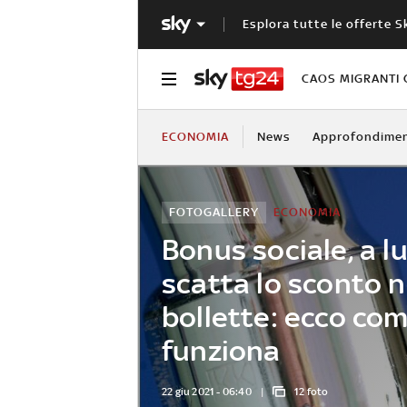
Esplora tutte le offerte S
CAOS MIGRANTI 
ECONOMIA
News
Approfondimen
FOTOGALLERY
ECONOMIA
Bonus sociale, a lu
scatta lo sconto n
bollette: ecco co
funziona
22 giu 2021 - 06:40
12 foto