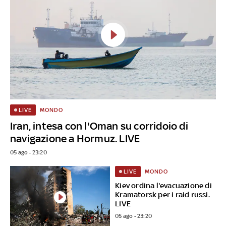
MONDO
LIVE
Iran, intesa con l'Oman su corridoio di
navigazione a Hormuz. LIVE
05 ago - 23:20
MONDO
LIVE
Kiev ordina l'evacuazione di
Kramatorsk per i raid russi.
LIVE
05 ago - 23:20