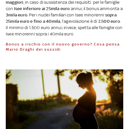
maggiori
, in caso di sussistenza dei requisiti: per le famiglie
con
Isee inferiore ai 25mila euro
annui, il bonus ammonta a
3mila euro
. Per i nuclei familiari con Isee minorenni
sopra
25mila euro e fino a 40mila
, l’agevolazione è di
2.500 euro
.
Il minimo di 1.500 euro annui, invece, spetta alle famiglie con
Isee minorenni sopra i 40mila euro
Bonus a rischio con il nuovo governo? Cosa pensa
Mario Draghi dei sussidi