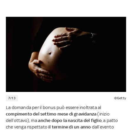
7/13
©Getty
La domanda per il bonus può essere inoltrata al
compimento del settimo mese di gravidanza
(inizio
dell’ottavo), ma
anche dopo la nascita del figlio
, a patto
che venga rispettato
il termine di un anno
dall’evento