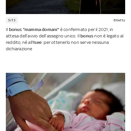
5/13
©Getty
Il
bonus "mamma domani"
è
confermato per il 2021, in
attesa dell’avvio dell’assegno unico. Il
bonus
non è legato al
reddito, né all'
Isee
: per ottenerlo non serve nessuna
dichiarazione