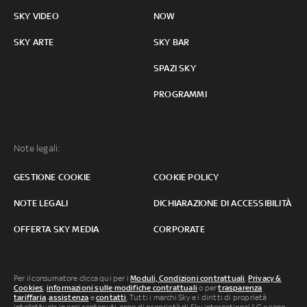
SKY VIDEO
NOW
SKY ARTE
SKY BAR
SPAZI SKY
PROGRAMMI
Note legali:
GESTIONE COOKIE
COOKIE POLICY
NOTE LEGALI
DICHIARAZIONE DI ACCESSIBILITÀ
OFFERTA SKY MEDIA
CORPORATE
Per il consumatore clicca qui per i
Moduli, Condizioni contrattuali
,
Privacy &
Cookies
,
informazioni sulle modifiche contrattuali
o per
trasparenza
tariffaria
,
assistenza
e
contatti
. Tutti i marchi Sky e i diritti di proprietà