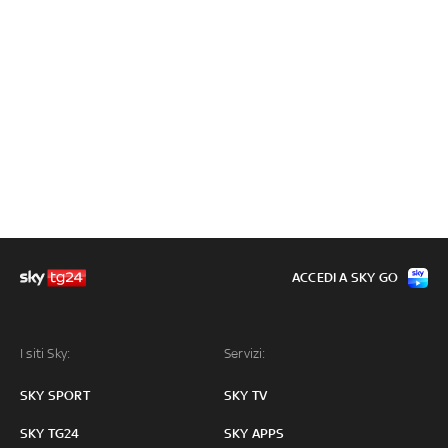
ACCEDI A SKY GO
I siti Sky:
Servizi:
SKY SPORT
SKY TV
SKY TG24
SKY APPS