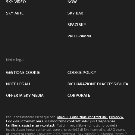
SKY VIDEO
NOW
SKY ARTE
SKY BAR
SPAZI SKY
PROGRAMMI
Note legali:
GESTIONE COOKIE
COOKIE POLICY
NOTE LEGALI
DICHIARAZIONE DI ACCESSIBILITÀ
OFFERTA SKY MEDIA
CORPORATE
Per il consumatore clicca qui per i
Moduli, Condizioni contrattuali
,
Privacy &
Cookies
,
informazioni sulle modifiche contrattuali
o per
trasparenza
tariffaria
,
assistenza
e
contatti
. Tutti i marchi Sky e i diritti di proprietà
intellettuale in essi contenuti, sono di proprietà di Sky international AG e sono
utilizzati su licenza. Copyright 2026 Sky Italia - Sky Italia Srl Via Monte Penice, 7 -