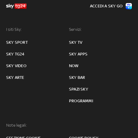
ACCEDI A SKY GO
I siti Sky:
Servizi:
SKY SPORT
SKY TV
SKY TG24
SKY APPS
SKY VIDEO
NOW
SKY ARTE
SKY BAR
SPAZI SKY
PROGRAMMI
Note legali: