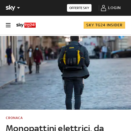
LOGIN
OFFERTE SKY
SKY TG24 INSIDER
CRONACA
Monopattini elettrici, da