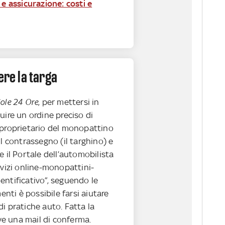
 e assicurazione: costi e
ere la targa
Sole 24 Ore
, per mettersi in
uire un ordine preciso di
 proprietario del monopattino
il contrassegno (il targhino) e
e il Portale dell’automobilista
rvizi online-monopattini-
entificativo”, seguendo le
menti è possibile farsi aiutare
i pratiche auto. Fatta la
eve una mail di conferma.