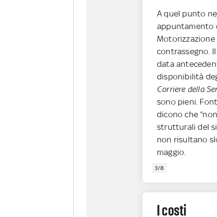
A quel punto ne
appuntamento con
Motorizzazione d
contrassegno. Il
data antecedent
disponibilità de
Corriere della Se
sono pieni. Font
dicono che “non
strutturali del 
non risultano slo
maggio.
3/8
I costi