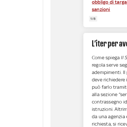
obbligo di targa
sanzioni
1/8
L’iter per av
Come spiega
Il 
regola serve seg
adempimenti. Il
deve richiedere 
può farlo tramit
alla sezione “se
contrassegno id
istruzioni. Altri
da una agenzia d
richiesta, si ric