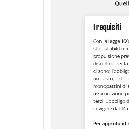
Quell
I requisiti
Con la legge 16
stati stabiliti i
propulsione prev
disciplina per la
ci sono: l’obbli
un casco; l’obbli
monopattini di t
assicurazione pe
terzi. L’obbligo 
in vigore dal 14
Per approfondi