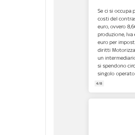
Se ci si occupa 
costi del contr
euro, ovvero 8,6
produzione, Iva
euro per imposta
diritti Motorizz
un intermediari
si spendono cir
singolo operatore
4/8