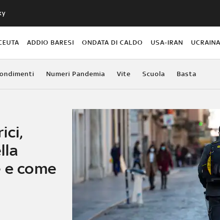
ky
CEUTA
ADDIO BARESI
ONDATA DI CALDO
USA-IRAN
UCRAIN
ondimenti
Numeri Pandemia
Vite
Scuola
Basta
ici,
lla
e e come