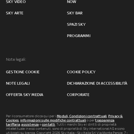
SKY VIDEO
NOW
SKY ARTE
SKY BAR
SPAZI SKY
PROGRAMMI
Note legali:
GESTIONE COOKIE
COOKIE POLICY
NOTE LEGALI
DICHIARAZIONE DI ACCESSIBILITÀ
OFFERTA SKY MEDIA
CORPORATE
Per il consumatore clicca qui per i
Moduli, Condizioni contrattuali
,
Privacy &
Cookies
,
informazioni sulle modifiche contrattuali
o per
trasparenza
tariffaria
,
assistenza
e
contatti
. Tutti i marchi Sky e i diritti di proprietà
intellettuale in essi contenuti, sono di proprietà di Sky international AG e sono
utilizzati su licenza. Copyright 2026 Sky Italia - Sky Italia Srl Via Monte Penice, 7 -