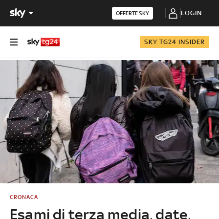
LOGIN
OFFERTE SKY
SKY TG24 INSIDER
CRONACA
Esami di terza media, date,