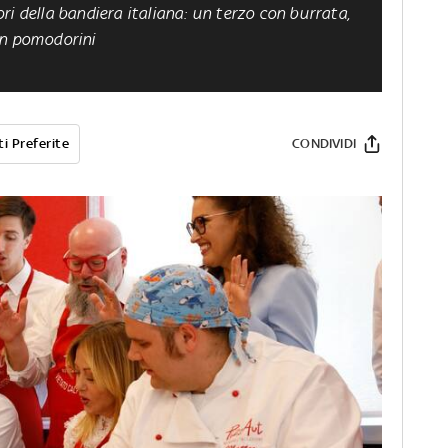
i della bandiera italiana: un terzo con burrata,
on pomodorini
i Preferite
CONDIVIDI