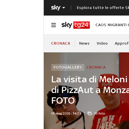
Esplora tutte le offerte S
CAOS MIGRANTI 
CRONACA
News
Video
Approf
FOTOGALLERY
CRONACA
La visita di Meloni
di PizzAut a Monza
FOTO
01 mag 2026 - 14:23
15 foto