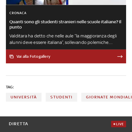
CRONACA
Quanti sono gli studenti stranieri nelle scuole italiane? Il
punto
Valditara ha detto che nelle aule “la maggioranza degli
alunni deve essere italiana”, sollevando polemiche.
Salvini ha rilanciato chiedendo che la quota massima di
studenti stranieri in una classe venga abbassata dal
Vai alla Fotogallery
30% al 20%. I dati, però, mostrano una realtà molto
diversificata da regione a regione: in alcuni casi la
percentuale sale a oltre il 40%. Non è facile, poi, stabilire
quali studenti hanno effettivamente difficoltà
TAG:
linguistiche. Anche di questo si è parlato a Numeri,
l’approfondimento di Sky TG24
UNIVERSITÀ
STUDENTI
GIORNATE MONDIAL
DIRETTA
LIVE