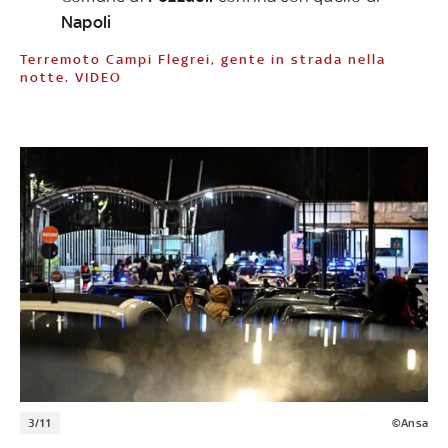
Napoli
Terremoto Campi Flegrei, gente in strada nella
notte. VIDEO
3/11
©Ansa