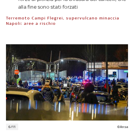
alla fine sono stati forzati
Terremoto Campi Flegrei, supervulcano minaccia
Napoli: aree a rischio
6/11
©Ansa