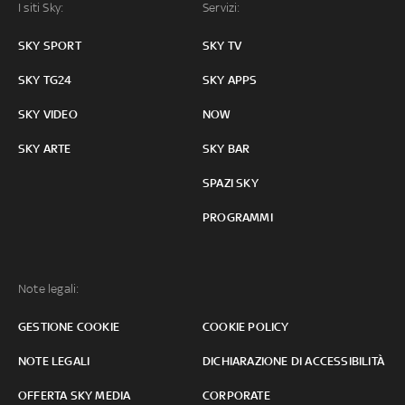
I siti Sky:
Servizi:
SKY SPORT
SKY TV
SKY TG24
SKY APPS
SKY VIDEO
NOW
SKY ARTE
SKY BAR
SPAZI SKY
PROGRAMMI
Note legali:
GESTIONE COOKIE
COOKIE POLICY
NOTE LEGALI
DICHIARAZIONE DI ACCESSIBILITÀ
OFFERTA SKY MEDIA
CORPORATE