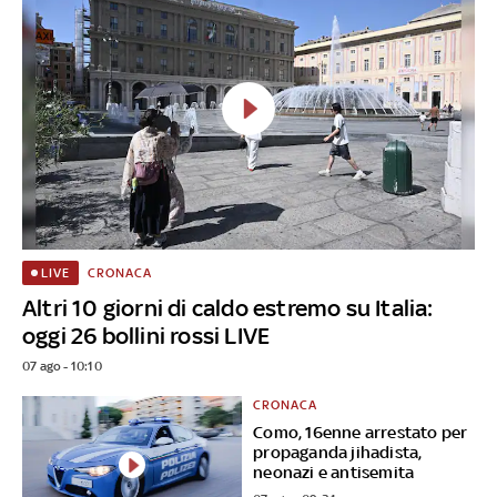
CRONACA
LIVE
Altri 10 giorni di caldo estremo su Italia:
oggi 26 bollini rossi LIVE
07 ago - 10:10
CRONACA
Como, 16enne arrestato per
propaganda jihadista,
neonazi e antisemita