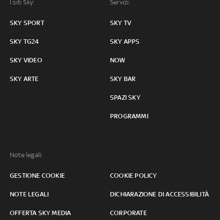
I siti Sky:
Servizi:
SKY SPORT
SKY TV
SKY TG24
SKY APPS
SKY VIDEO
NOW
SKY ARTE
SKY BAR
SPAZI SKY
PROGRAMMI
Note legali:
GESTIONE COOKIE
COOKIE POLICY
NOTE LEGALI
DICHIARAZIONE DI ACCESSIBILITÀ
OFFERTA SKY MEDIA
CORPORATE