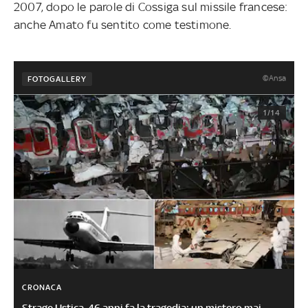
2007, dopo le parole di Cossiga sul missile francese:
anche Amato fu sentito come testimone.
©Ansa
FOTOGALLERY
1/14
CRONACA
Strage Ustica, 46 anni fa la tragedia: un mistero mai