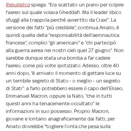
Repubblica
spiega: “Era scattato un piano per colpire
l'aereo sul quale volava Gheddafi. Ma il leader libico
sfuggì alla trappola perché avvertito da Craxi”. La
versione dei fatti “più credibile”, continua Amato, è
quindi quella della “responsabilità dell’aeronautica
francese”, complici “gli americani” e “chi partecipò
alla guerra aerea nei nostri cieli quel 27 giugno”. Non
sarebbe dunque stata una bomba a far cadere
l'aereo, come più volte ipotizzato. Adesso, oltre 40
anni dopo, “è arrivato il momento di gettare luce su
un terribile segreto di Stato - o meglio - un segreto
di Stati”: a farlo potrebbero essere il capo dell’Eliseo,
Emmanuel Macron, oppure la Nato, “che in tutti
questi anni ha tenacemente occultato” le
informazioni in suo possesso. Proprio Macron,
giovane e lontano anagraficamente dai fatti, per
Amato dovrebbe "togliere l’onta che pesa sulla