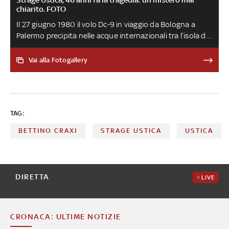
chiarito. FOTO
Il 27 giugno 1980 il volo Dc-9 in viaggio da Bologna a
Palermo precipita nelle acque internazionali tra l’isola di
Ustica e quella di Ponza. Morirono tutte le persone a
bordo: 77 passeggeri, tra cui 11 bambini, e i 4 membri
Vai alla Fotogallery
dell’equipaggio. A 46 anni dalla tragedia, nonostante
lunghe e svariate indagini, non sono ancora state
chiarite le cause della strage
TAG:
BETTINO CRAXI
STRAGE USTICA
USTICA
DIRETTA
LIVE
CRONACA: ULTIME NOTIZIE