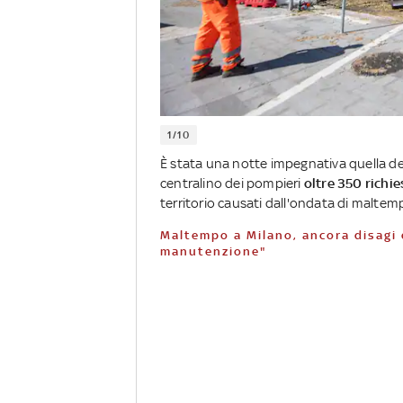
1/10
È stata una notte impegnativa quella dei 
centralino dei pompieri
oltre 350 richie
territorio causati dall'ondata di maltemp
Maltempo a Milano, ancora disagi dopo nubifragio. Sala: "Escludo mancanza
manutenzione"