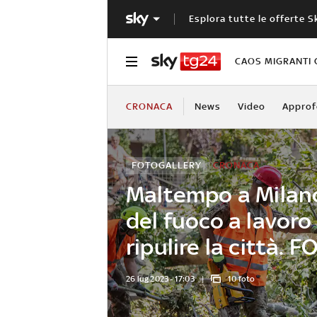
Esplora tutte le offerte S
CAOS MIGRANTI 
CRONACA
News
Video
Approf
FOTOGALLERY
CRONACA
Maltempo a Milano, 
del fuoco a lavoro
ripulire la città. 
26 lug 2023 - 17:03
10 foto