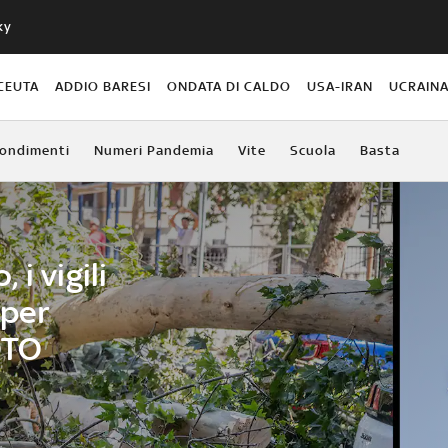
ky
CEUTA
ADDIO BARESI
ONDATA DI CALDO
USA-IRAN
UCRAIN
ondimenti
Numeri Pandemia
Vite
Scuola
Basta
i vigili
 per
FOTO