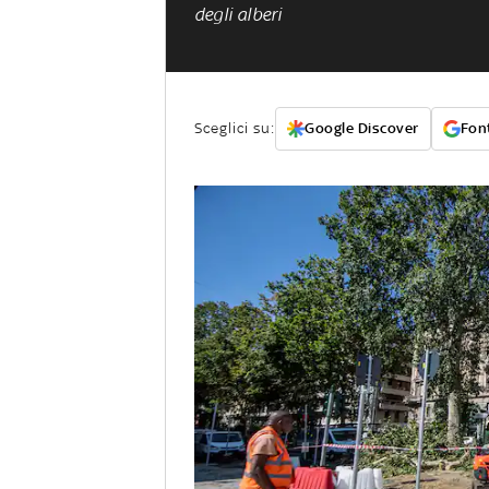
degli alberi
Sceglici su:
Google Discover
Font