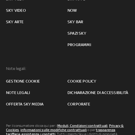
SKY VIDEO
NOW
SKY ARTE
SKY BAR
SPAZI SKY
PROGRAMMI
Note legali:
GESTIONE COOKIE
COOKIE POLICY
NOTE LEGALI
DICHIARAZIONE DI ACCESSIBILITÀ
OFFERTA SKY MEDIA
CORPORATE
Per il consumatore clicca qui per i
Moduli, Condizioni contrattuali
,
Privacy &
Cookies
,
informazioni sulle modifiche contrattuali
o per
trasparenza
tariffaria
,
assistenza
e
contatti
. Tutti i marchi Sky e i diritti di proprietà