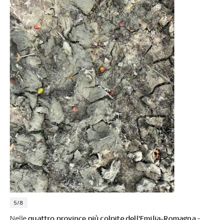
5/8
Nelle
quattro province più colpite dell'Emilia-Romagna
-