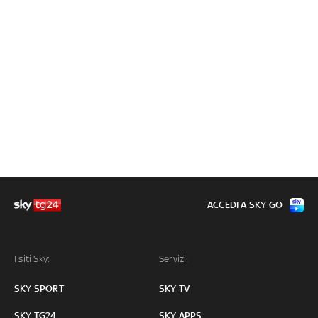
ACCEDI A SKY GO
I siti Sky:
Servizi:
SKY SPORT
SKY TV
SKY TG24
SKY APPS