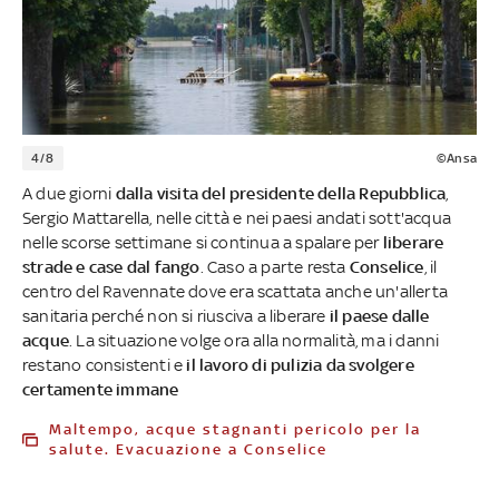
4/8
©Ansa
A due giorni
dalla visita del presidente della Repubblica
,
Sergio Mattarella, nelle città e nei paesi andati sott'acqua
nelle scorse settimane si continua a spalare per
liberare
strade e case dal fango
. Caso a parte resta
Conselice
, il
centro del Ravennate dove era scattata anche un'allerta
sanitaria perché non si riusciva a liberare
il paese dalle
acque
. La situazione volge ora alla normalità, ma i danni
restano consistenti e
il lavoro di pulizia da svolgere
certamente immane
Maltempo, acque stagnanti pericolo per la
salute. Evacuazione a Conselice