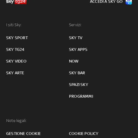
ACCEDI A SKY GO
I siti Sky:
Servizi:
SKY SPORT
SKY TV
SKY TG24
SKY APPS
SKY VIDEO
NOW
SKY ARTE
SKY BAR
SPAZI SKY
PROGRAMMI
Note legali:
GESTIONE COOKIE
COOKIE POLICY