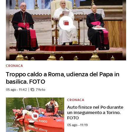
CRONACA
Troppo caldo a Roma, udienza del Papa in
basilica. FOTO
05 ago - 11:42
7 foto
CRONACA
Auto finisce nel Po durante
un inseguimento a Torino.
FOTO
05 ago - 11:19