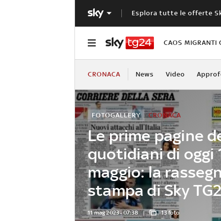
Esplora tutte le offerte S
CAOS MIGRANTI 
CRONACA
News
Video
Approf
FOTOGALLERY
CRONACA
Le prime pagine d
quotidiani di oggi 
maggio: la rasseg
stampa di Sky TG
11 mag 2023 - 07:38
13 foto