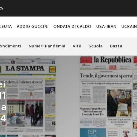
ky
CEUTA
ADDIO GUCCINI
ONDATA DI CALDO
USA-IRAN
UCRAI
ondimenti
Numeri Pandemia
Vite
Scuola
Basta
ei
11
na
24