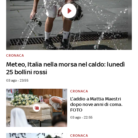
CRONACA
Meteo, Italia nella morsa nel caldo: lunedì
25 bollini rossi
03 ago - 23:55
CRONACA
L’addio a Mattia Maestri
dopo nove anni di coma.
FOTO
03 ago - 22:55
CRONACA