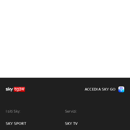
ACCEDI A SKY GO
I siti Sky:
Servizi:
SKY SPORT
SKY TV