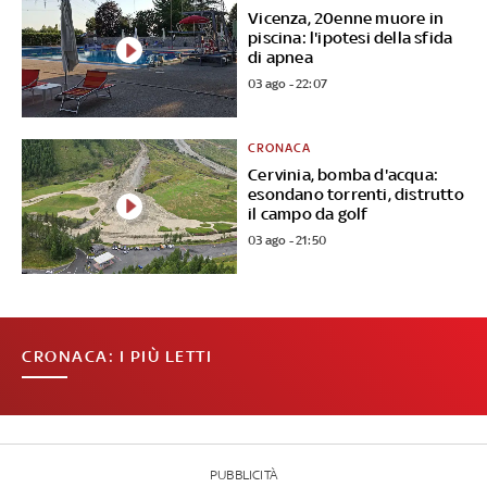
Vicenza, 20enne muore in
piscina: l'ipotesi della sfida
di apnea
03 ago - 22:07
CRONACA
Cervinia, bomba d'acqua:
esondano torrenti, distrutto
il campo da golf
03 ago - 21:50
CRONACA: I PIÙ LETTI
PUBBLICITÀ