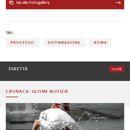
ricevute nelle aule dei palazzi di giustizia dalle celebrità
Vai alla Fotogallery
TAG:
PROCESSO
DIFFAMAZIONE
ROMA
DIRETTA
LIVE
CRONACA: ULTIME NOTIZIE