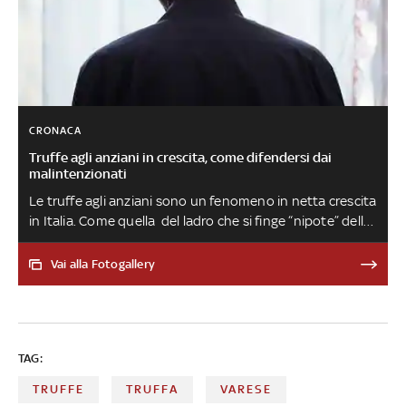
CRONACA
Truffe agli anziani in crescita, come difendersi dai
malintenzionati
Le truffe agli anziani sono un fenomeno in netta crescita
in Italia. Come quella del ladro che si finge “nipote” della
vittima e gli racconta al telefono di avere problemi
economici o con la giustizia. Ma ci sono anche i
Vai alla Fotogallery
truffatori che si fingono tecnici dell’Acea o delle Poste
Italiane. “Non rimanere mai soli a casa e non aprire agli
sconosciuti” consigliano gli investigatori della squadra
mobile di Roma
TAG:
TRUFFE
TRUFFA
VARESE