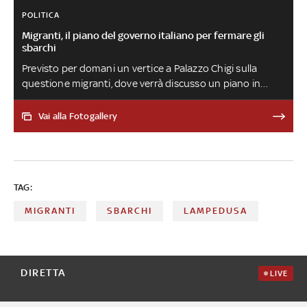
POLITICA
Migranti, il piano del governo italiano per fermare gli
sbarchi
Previsto per domani un vertice a Palazzo Chigi sulla
questione migranti, dove verrà discusso un piano in
nove punti sul quale hanno lavorato il Ministro degli
Interni Matteo Piantedosi e il Ministro degli Esteri
Vai alla Fotogallery
Antonio Tajani. Dalle intese con la Tunisia al ruolo
dell'Onu, fino all'ipotesi di aprire un centro di
permanenza in ogni regione, ecco le proposte del
governo
TAG:
MIGRANTI
SBARCHI
LAMPEDUSA
DIRETTA
LIVE