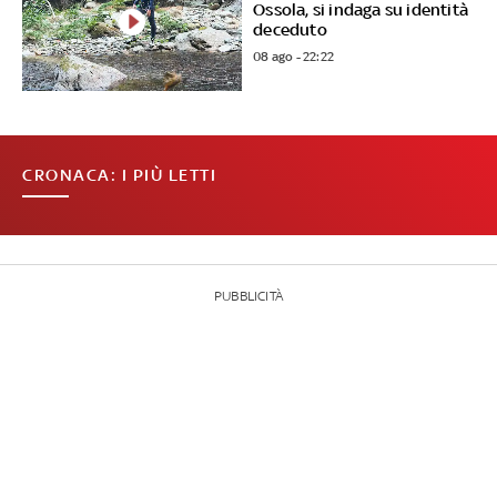
Ossola, si indaga su identità
deceduto
08 ago - 22:22
CRONACA: I PIÙ LETTI
PUBBLICITÀ