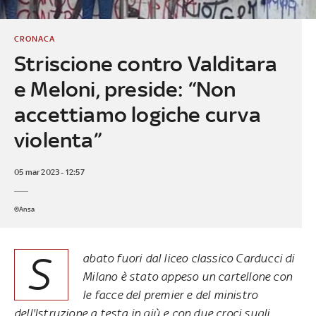
CRONACA
Striscione contro Valditara
e Meloni, preside: “Non
accettiamo logiche curva
violenta”
05 mar 2023 - 12:57
©Ansa
S
abato fuori dal liceo classico Carducci di
Milano è stato appeso un cartellone con
le facce del premier e del ministro
dell'Istruzione a testa in giù e con due croci sugli