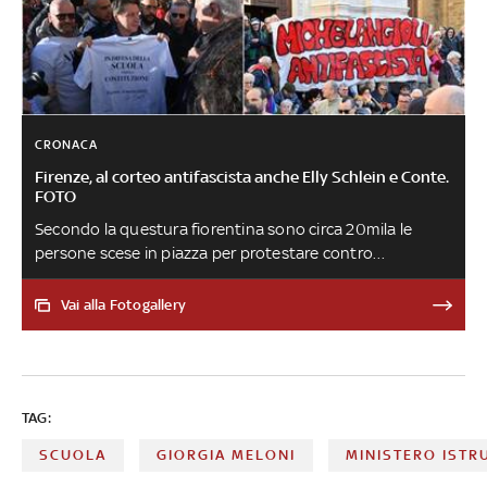
CRONACA
Firenze, al corteo antifascista anche Elly Schlein e Conte.
FOTO
Secondo la questura fiorentina sono circa 20mila le
persone scese in piazza per protestare contro
l'aggressione del liceo Michelangiolo e per difendere la
scuola la Costituzione. La manifestazione è stata
Vai alla Fotogallery
organizzata da Cgil, Cisl e Uil. La neosegretaria Pd:
'Scuola è presidio contro fascismo, primo grande luogo
di emancipazione sociale, di contrasto ad ogni forma di
diseguaglianza, di contrasto alla povertà educativa'
TAG:
SCUOLA
GIORGIA MELONI
MINISTERO ISTR