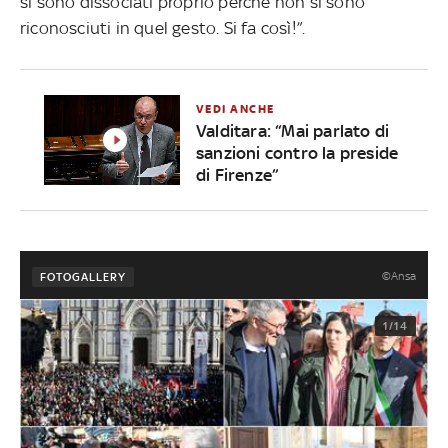
si sono dissociati proprio perché non si sono
riconosciuti in quel gesto. Si fa così!”.
VEDI ANCHE
Valditara: “Mai parlato di
sanzioni contro la preside
di Firenze”
©Ansa
FOTOGALLERY
1/14