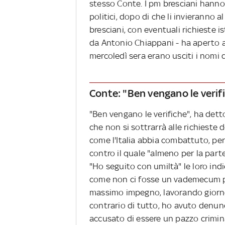
stesso Conte. I pm bresciani hanno 
politici, dopo di che li invieranno al
bresciani, con eventuali richieste i
da Antonio Chiappani - ha aperto a
mercoledì sera erano usciti i nomi d
Conte: "Ben vengano le verifi
"Ben vengano le verifiche", ha det
che non si sottrarrà alle richieste 
come l'Italia abbia combattuto, per p
contro il quale "almeno per la part
"Ho seguito con umiltà" le loro indi
come non ci fosse un vademecum per
massimo impegno, lavorando giorno 
contrario di tutto, ho avuto denunce
accusato di essere un pazzo crimina