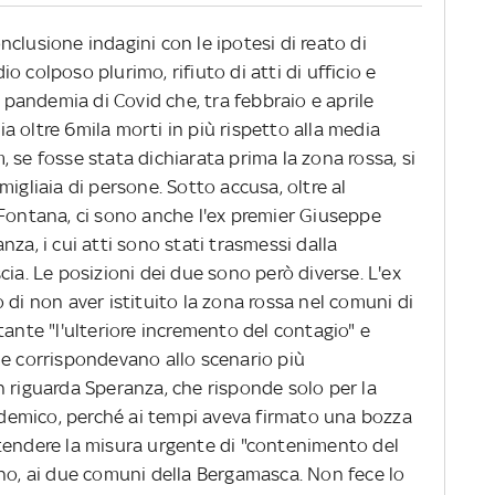
conclusione indagini con le ipotesi di reato di
 colposo plurimo, rifiuto di atti di ufficio e
a pandemia di Covid che, tra febbraio e aprile
 oltre 6mila morti in più rispetto alla media
 se fosse stata dichiarata prima la zona rossa, si
igliaia di persone. Sotto accusa, oltre al
 Fontana, ci sono anche l'ex premier Giuseppe
za, i cui atti sono stati trasmessi dalla
cia. Le posizioni dei due sono però diverse. L'ex
 di non aver istituito la zona rossa nel comuni di
te "l'ulteriore incremento del contagio" e
he corrispondevano allo scenario più
n riguarda Speranza, che risponde solo per la
emico, perché ai tempi aveva firmato una bozza
tendere la misura urgente di "contenimento del
ano, ai due comuni della Bergamasca. Non fece lo