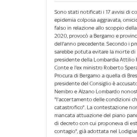
Sono stati notificati i 17 avvisi di 
epidemia colposa aggravata, omicidio
falso in relazione allo scoppio dell
2020, provocò a Bergamo e provincia
dell'anno precedente. Secondo i pm,
sarebbe potuta evitare la morte di m
presidente della Lombardia Attilio
Conte e l'ex ministro Roberto Speran
Procura di Bergamo a quella di Bres
presidente del Consiglio è accusato
Nembro e Alzano Lombardo nonostan
"l'accertamento delle condizioni c
catastrofico". La contestazione no
mancata attuazione del piano pand
di decreto con cui proponeva di es
contagio", già adottata nel Lodigi