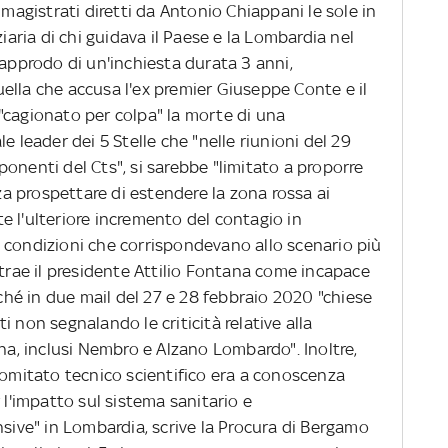
 magistrati diretti da Antonio Chiappani le sole in
ziaria di chi guidava il Paese e la Lombardia nel
 approdo di un'inchiesta durata 3 anni,
ella che accusa l'ex premier Giuseppe Conte e il
"cagionato per colpa" la morte di una
e leader dei 5 Stelle che "nelle riunioni del 29
onenti del Cts", si sarebbe "limitato a proporre
 prospettare di estendere la zona rossa ai
e l'ulteriore incremento del contagio in
 condizioni che corrispondevano allo scenario più
itrae il presidente Attilio Fontana come incapace
rché in due mail del 27 e 28 febbraio 2020 "chiese
 non segnalando le criticità relative alla
ana, inclusi Nembro e Alzano Lombardo". Inoltre,
Comitato tecnico scientifico era a conoscenza
 l'impatto sul sistema sanitario e
nsive" in Lombardia, scrive la Procura di Bergamo