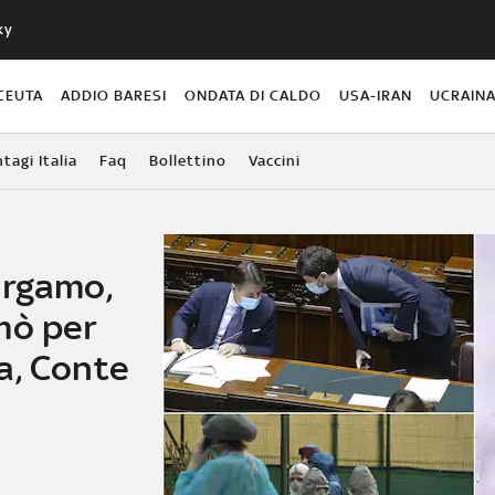
ky
CEUTA
ADDIO BARESI
ONDATA DI CALDO
USA-IRAN
UCRAIN
agi Italia
Faq
Bollettino
Vaccini
ergamo,
mò per
a, Conte