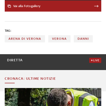
teatro romano, che oggi era chiuso al pubblico e resterà
Vai alla Fotogallery
inaccessibile fino al 30 gennaio. La struttura in acciaio
pesa 78 toonnellate ed l'archi-scultura più grande del
pianeta. Viene allestita continuativamente dal 1984
TAG:
ARENA DI VERONA
VERONA
DANNI
DIRETTA
LIVE
CRONACA: ULTIME NOTIZIE