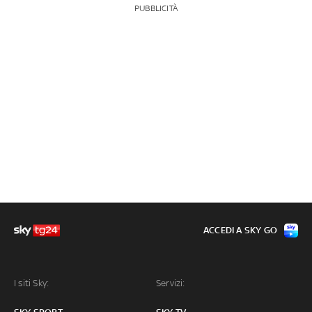
PUBBLICITÀ
ACCEDI A SKY GO
I siti Sky:
Servizi: