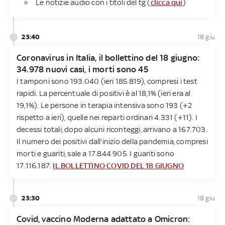
Le notizie audio con i titoli del tg (
clicca qui
)
23:40
18 giu
Coronavirus in Italia, il bollettino del 18 giugno:
34.978 nuovi casi, i morti sono 45
I tamponi sono 193.040 (ieri 185.819), compresi i test
rapidi. La percentuale di positivi è al 18,1% (ieri era al
19,1%). Le persone in terapia intensiva sono 193 (+2
rispetto a ieri), quelle nei reparti ordinari 4.331 (+11). I
decessi totali, dopo alcuni riconteggi, arrivano a 167.703.
Il numero dei positivi dall'inizio della pandemia, compresi
morti e guariti, sale a 17.844.905. I guariti sono
17.116.187.
IL BOLLETTINO COVID DEL 18 GIUGNO
23:30
18 giu
Covid, vaccino Moderna adattato a Omicron: