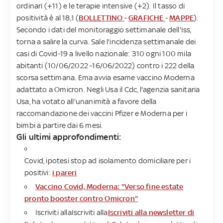
ordinari (+11) e le terapie intensive (+2). Il tasso di
positività è al 18,1 (
BOLLETTINO
-
GRAFICHE
-
MAPPE
).
Secondo i dati del monitoraggio settimanale dell'Iss,
torna a salire la curva. Sale l'incidenza settimanale dei
casi di Covid-19 a livello nazionale: 310 ogni 100 mila
abitanti (10/06/2022 -16/06/2022) contro i 222 della
scorsa settimana. Ema avvia esame vaccino Moderna
adattato a Omicron. Negli Usa il Cdc, l'agenzia sanitaria
Usa, ha votato all'unanimità a favore della
raccomandazione dei vaccini Pfizer e Moderna per i
bimbi a partire dai 6 mesi.
Gli ultimi approfondimenti:
Covid, ipotesi stop ad isolamento domiciliare per i
positivi:
i pareri
Vaccino Covid, Moderna: "Verso fine estate
pronto booster contro Omicron"
Iscriviti allaIscriviti alla
Iscriviti alla newsletter di