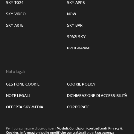
SKY TG24
SKY APPS
SKY VIDEO
NOW
SKY ARTE
SKY BAR
SPAZI SKY
PROGRAMMI
Note legali:
GESTIONE COOKIE
COOKIE POLICY
NOTE LEGALI
DICHIARAZIONE DI ACCESSIBILITÀ
OFFERTA SKY MEDIA
CORPORATE
Per il consumatore clicca qui per i
Moduli, Condizioni contrattuali
,
Privacy &
Cookies
,
informazioni sulle modifiche contrattuali
o per
trasparenza