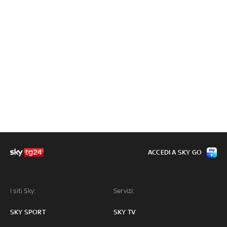
ACCEDI A SKY GO
I siti Sky:
Servizi:
SKY SPORT
SKY TV