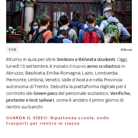
1/18
©Ansa
Ritorno in aula per oltre
3milioni e 865mila studenti
. Oggi,
lunedì 13 settembre, è iniziato il nuovo
anno scolastico
in
Abruzzo, Basilicata, Emilia-Romagna, Lazio, Lombardia,
Piemonte, Umbria, Veneto, Valle d'Aosta e nella Provincia
autonoma di Trento. Debutta la piattaforma digitale per il
controllo dei
Green pass
del personale scolastico.
Verifiche,
proteste e test salivari
: come è andato il primo giorno di
rientro sui banchi
GUARDA IL VIDEO: Ripartenza scuola, nodo
trasporti per rientro in classe