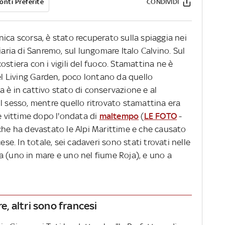
onti Preferite
CONDIVIDI
ica scorsa, è stato recuperato sulla spiaggia nei
iaria di Sanremo, sul lungomare Italo Calvino. Sul
stiera con i vigili del fuoco. Stamattina ne è
del Living Garden, poco lontano da quello
 è in cattivo stato di conservazione e al
l sesso, mentre quello ritrovato stamattina era
le vittime dopo l'ondata di
maltempo
(
LE FOTO
-
che ha devastato le Alpi Marittime e che causato
ese. In totale, sei cadaveri sono stati trovati nelle
a (uno in mare e uno nel fiume Roja), e uno a
re, altri sono francesi