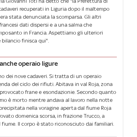
uria Giovanni Toti ha detto che "la Prefettura di
cadaveri recuperati in Liguria dopo il maltempo
n era stata denunciata la scomparsa. Gli altri
rancesi dati dispersi e a una salma che
mposanto in Francia. Aspettiamo gli ulteriori
 bilancio finisca qui".
 anche operaio ligure
no dei nove cadaveri. Si tratta di un operaio
a del ciclo dei rifiuti. Abitava in val Roja, zona
o provocato frane e esondazionie. Secondo quanto
'uomo è morto mentre andava al lavoro nella notte
 precipitata nella voragine aperta dal fiume Roja
itrovato domenica scorsa, in frazione Trucco, a
 fiume. Il corpo è stato riconosciuto dai familiari.