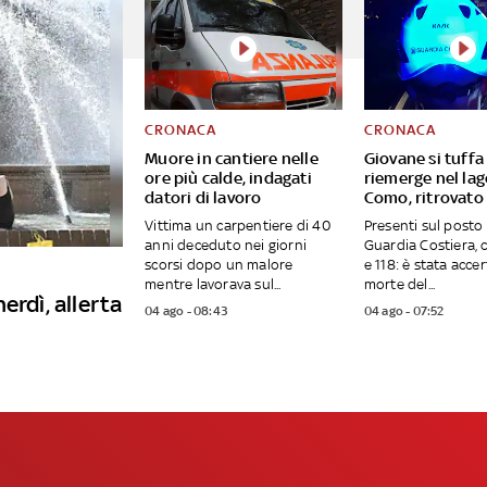
CRONACA
CRONACA
Muore in cantiere nelle
Giovane si tuffa
ore più calde, indagati
riemerge nel lag
datori di lavoro
Como, ritrovato 
Vittima un carpentiere di 40
Presenti sul posto
anni deceduto nei giorni
Guardia Costiera, c
scorsi dopo un malore
e 118: è stata accer
mentre lavorava sul...
morte del...
erdì, allerta
04 ago - 08:43
04 ago - 07:52