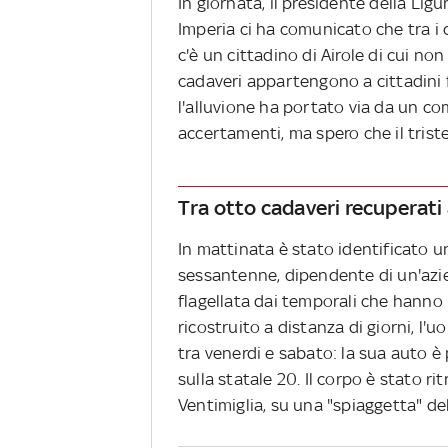
In giornata, il presidente della Lig
Imperia ci ha comunicato che tra i 
c'è un cittadino di Airole di cui no
cadaveri appartengono a cittadini f
l'alluvione ha portato via da un co
accertamenti, ma spero che il triste
Tra otto cadaveri recuperati
In mattinata è stato identificato u
sessantenne, dipendente di un'aziend
flagellata dai temporali che hann
ricostruito a distanza di giorni, l
tra venerdi e sabato: la sua auto è
sulla statale 20. Il corpo è stato r
Ventimiglia, su una "spiaggetta" del