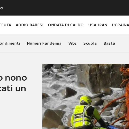
ky
CEUTA
ADDIO BARESI
ONDATA DI CALDO
USA-IRAN
UCRAIN
ondimenti
Numeri Pandemia
Vite
Scuola
Basta
to nono
cati un