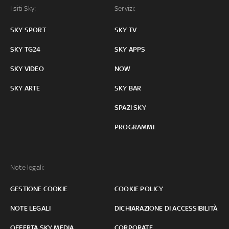
I siti Sky:
Servizi:
SKY SPORT
SKY TV
SKY TG24
SKY APPS
SKY VIDEO
NOW
SKY ARTE
SKY BAR
SPAZI SKY
PROGRAMMI
Note legali:
GESTIONE COOKIE
COOKIE POLICY
NOTE LEGALI
DICHIARAZIONE DI ACCESSIBILITÀ
OFFERTA SKY MEDIA
CORPORATE