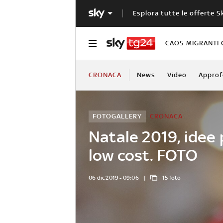
Esplora tutte le offerte S
CAOS MIGRANTI 
CRONACA
News
Video
Approf
FOTOGALLERY
CRONACA
Natale 2019, idee 
low cost. FOTO
06 dic 2019 - 09:06
15 foto