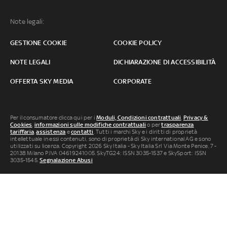
Note legali:
GESTIONE COOKIE
COOKIE POLICY
NOTE LEGALI
DICHIARAZIONE DI ACCESSIBILITÀ
OFFERTA SKY MEDIA
CORPORATE
Per il consumatore clicca qui per i
Moduli, Condizioni contrattuali
,
Privacy &
Cookies
,
informazioni sulle modifiche contrattuali
o per
trasparenza
tariffaria
,
assistenza
e
contatti
. Tutti i marchi Sky e i diritti di proprietà
intellettuale in essi contenuti, sono di proprietà di Sky international AG e sono
utilizzati su licenza. Copyright 2026 Sky Italia - Sky Italia Srl Via Monte Penice, 7 -
20138 Milano P.IVA 04619241005. SkyTG24: ISSN 3035-1537 e SkySport: ISSN
3035-1545.
Segnalazione Abusi