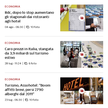
ECONOMIA
Rdc, dopo lo stop aumentano
gli stagionali dai ristoranti
agli hotel
04 ago - 06:30
10 foto
ECONOMIA
Caro prezzi in Italia, stangata
da 3,9 miliardi sul turismo
estivo
28 lug - 11:24
6 foto
ECONOMIA
Turismo, Assohotel: “Boom
affitti brevi, persi 2790
alberghi dal 2011”
23 lug - 06:30
10 foto