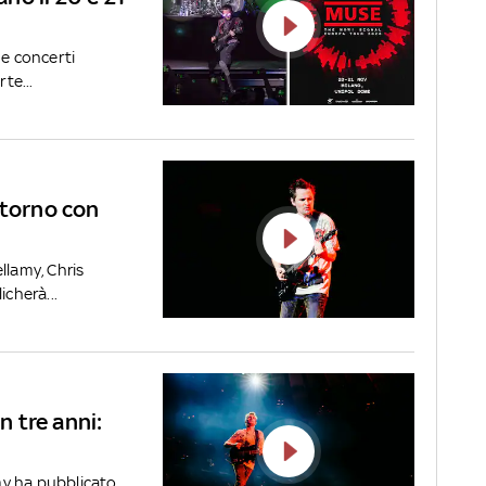
ue concerti
te...
itorno con
llamy, Chris
cherà...
n tre anni:
my ha pubblicato