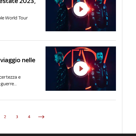
l’estate 2023,
ple World Tour
viaggio nelle
ncertezza e
guerre...
2
3
4