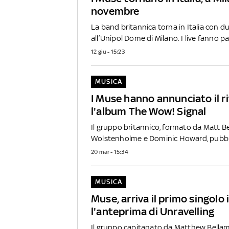
novembre
La band britannica torna in Italia con d
all’Unipol Dome di Milano. I live fanno par
12 giu - 15:23
MUSICA
I Muse hanno annunciato il r
l'album The Wow! Signal
Il gruppo britannico, formato da Matt Be
Wolstenholme e Dominic Howard, pubbli
20 mar - 15:34
MUSICA
Muse, arriva il primo singolo i
l'anteprima di Unravelling
Il gruppo capitanato da Matthew Bella