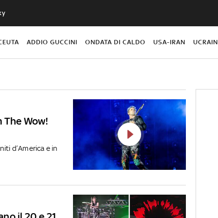
ky
CEUTA
ADDIO GUCCINI
ONDATA DI CALDO
USA-IRAN
UCRAI
um The Wow!
iti d’America e in
ano il 20 e 21