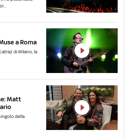
i...
i Muse a Roma
catraz di Milano, la
se: Matt
ario
singolo della