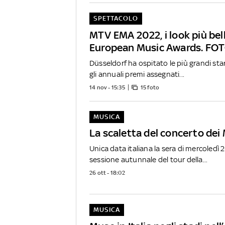
SPETTACOLO
MTV EMA 2022, i look più bell
European Music Awards. FO
Düsseldorf ha ospitato le più grandi sta
gli annuali premi assegnati...
14 nov - 15:35
15 foto
MUSICA
La scaletta del concerto dei
Unica data italiana la sera di mercoledì 2
sessione autunnale del tour della...
26 ott - 18:02
MUSICA