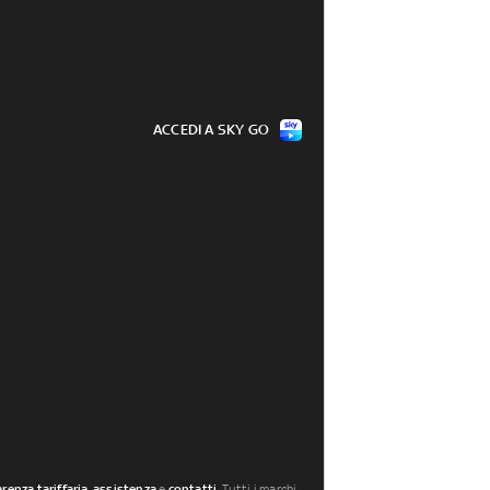
ACCEDI A SKY GO
renza tariffaria
,
assistenza
e
contatti
. Tutti i marchi