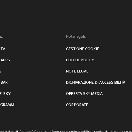
izi:
Note legali:
 TV
GESTIONE COOKIE
 APPS
COOKIE POLICY
W
NOTE LEGALI
 BAR
DICHIARAZIONE DI ACCESSIBILITÀ
ZI SKY
OFFERTA SKY MEDIA
GRAMMI
CORPORATE
contrattuali
,
Privacy & Cookies
,
informazioni sulle modifiche contrattuali
o per
traspa