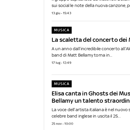
sui social le note della nuova canzone, po
13 giu - 15:43
MUSICA
La scaletta del concerto de
A un anno dall’incredibile concerto all’Al
band di Matt Bellamy torna in...
17 lug - 12:49
MUSICA
Elisa canta in Ghosts dei Mu
Bellamy un talento straordin
La voce dell’artista italiana è nel nuovo 
celebre band inglese in uscita il 25...
25 nov - 10:00