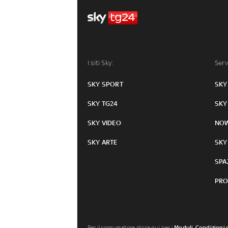
I siti Sky:
Serv
SKY SPORT
SKY
SKY TG24
SKY
SKY VIDEO
NO
SKY ARTE
SKY
SPA
PRO
Per il consumatore clicca qui per i
Moduli, Condizioni 