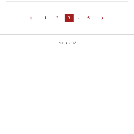
1
2
3
...
6
PUBBLICITÀ