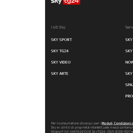
I siti Sky:
Serv
SKY SPORT
SKY
SKY TG24
SKY
SKY VIDEO
NO
SKY ARTE
SKY
SPA
PRO
Per il consumatore clicca qui per i
Moduli, Condizioni 
Sky e i diritti di proprietà intellettuale in essi conten
Milano P.IVA 04619241005. SkyTG24: ISSN 3035-1537 e