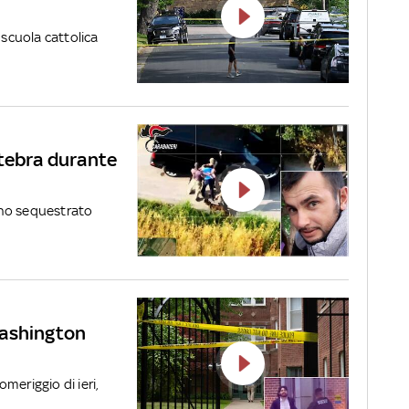
 scuola cattolica
rtebra durante
anno sequestrato
 Washington
meriggio di ieri,