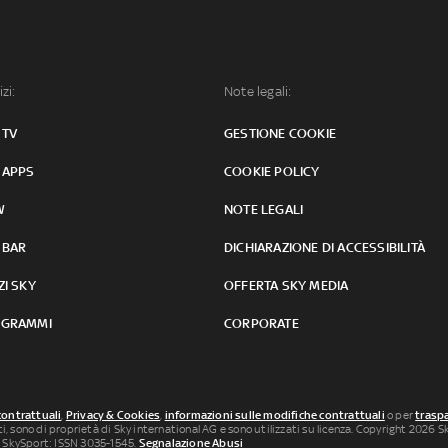
izi:
Note legali:
 TV
GESTIONE COOKIE
 APPS
COOKIE POLICY
W
NOTE LEGALI
 BAR
DICHIARAZIONE DI ACCESSIBILITÀ
ZI SKY
OFFERTA SKY MEDIA
GRAMMI
CORPORATE
contrattuali
,
Privacy & Cookies
,
informazioni sulle modifiche contrattuali
o per
traspa
uti, sono di proprietà di Sky international AG e sono utilizzati su licenza. Copyright 2026 Sky
 SkySport: ISSN 3035-1545.
Segnalazione Abusi