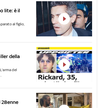
 lite: è il
rato al figlio,
iller della
 L'arma del
..
il 28enne