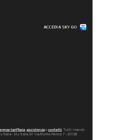
ACCEDI A SKY GO
renza tariffaria
,
assistenza
e
contatti
. Tutti i marchi
 Italia - Sky Italia Srl Via Monte Penice, 7 - 20138