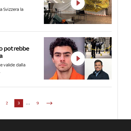
a Svizzera la
to potrebbe
a
e valide dalla
.
2
3
...
9