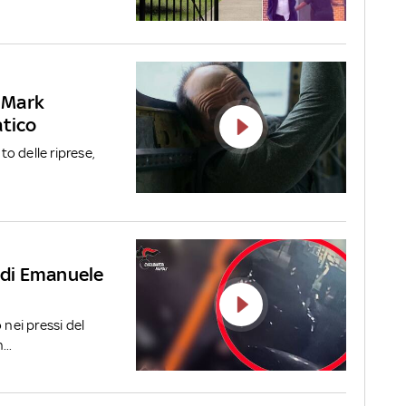
e Mark
atico
o delle riprese,
o di Emanuele
 nei pressi del
..