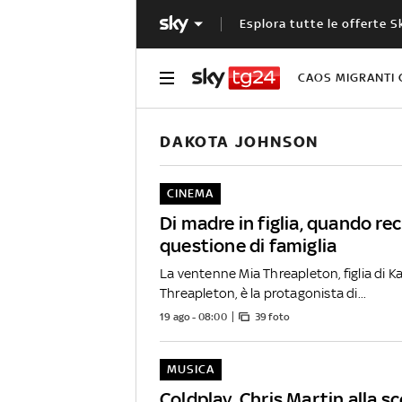
Esplora tutte le offerte S
CAOS MIGRANTI 
DAKOTA JOHNSON
CINEMA
Di madre in figlia, quando rec
questione di famiglia
La ventenne Mia Threapleton, figlia di K
Threapleton, è la protagonista di...
19 ago - 08:00
39 foto
MUSICA
Coldplay, Chris Martin alla s