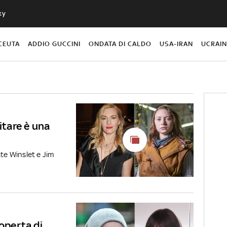
ky
CEUTA
ADDIO GUCCINI
ONDATA DI CALDO
USA-IRAN
UCRAI
itare è una
ate Winslet e Jim
coperta di