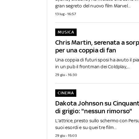
gran segreto del nuovo film Marvel...
13 lug - 16:57
MUSICA
Chris Martin, serenata a sor
per una coppia di fan
Una coppia di futuri sposi ha avuto il pi
in un pub il frontman dei Coldplay,...
29 giu - 16:30
CINEMA
Dakota Johnson su Cinquan
di grigio: "nessun rimorso"
L'attrice, presto sullo schermo con Persu
suoi esordi e su quei tre film...
29 giu - 15:03