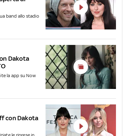
 sua band allo stadio
 con Dakota
TO
mite la app su Now
off con Dakota
iate le riprese in