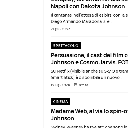
Napoli con Dakota Johnson
Il cantante, nell’attesa di esibirsi con la
Diego Armando Maradona, si è...
21 giu - 10:57
SPETTACOLO
Persuasione, il cast del film
Johnson e Cosmo Jarvis. FO
Su Netflix (visibile anche su Sky Q e tra
Smart Stick) è disponibile un nuovo...
15 lug - 12:20
8 foto
CINEMA
Madame Web, al via lo spin-
Johnson
Sydney Sweeney ha rivelato che sono iniz