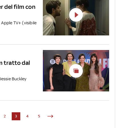
r del film con
 Apple TV+ (visibile
lm tratto dal
Jessie Buckley
2
3
4
5