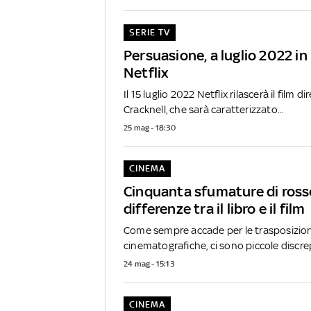
SERIE TV
Persuasione, a luglio 2022 in
Netflix
Il 15 luglio 2022 Netflix rilascerà il film d
Cracknell, che sarà caratterizzato...
25 mag - 18:30
CINEMA
Cinquanta sfumature di rosso
differenze tra il libro e il film
Come sempre accade per le trasposizion
cinematografiche, ci sono piccole discrep
24 mag - 15:13
CINEMA