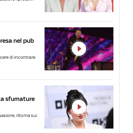
presa nel pub
acere di incontrare
ta sfumature
asione, ritorna sui